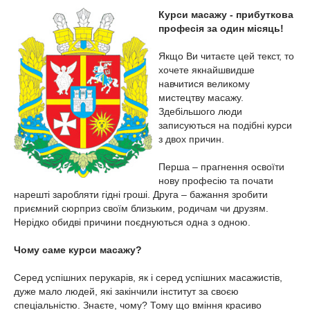
Курси масажу - прибуткова
професія за один місяць!
Якщо Ви читаєте цей текст, то
хочете якнайшвидше
навчитися великому
мистецтву масажу.
Здебільшого люди
записуються на подібні курси
з двох причин.
Перша – прагнення освоїти
нову професію та почати
нарешті заробляти гідні гроші. Друга – бажання зробити
приємний сюрприз своїм близьким, родичам чи друзям.
Нерідко обидві причини поєднуються одна з одною.
Чому саме курси масажу?
Серед успішних перукарів, як і серед успішних масажистів,
дуже мало людей, які закінчили інститут за своєю
спеціальністю. Знаєте, чому? Тому що вміння красиво